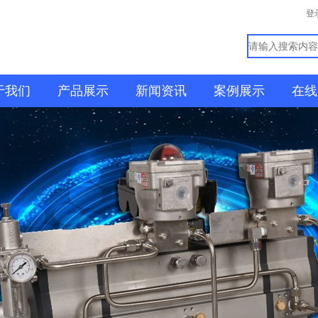
登
于我们
产品展示
新闻资讯
案例展示
在线