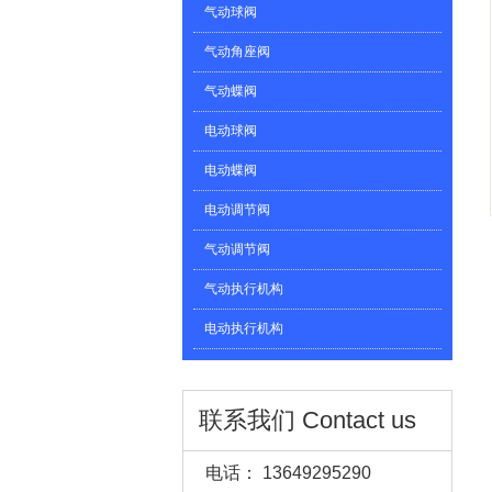
气动球阀
气动角座阀
气动蝶阀
电动球阀
电动蝶阀
电动调节阀
气动调节阀
气动执行机构
电动执行机构
联系我们
Contact us
电话：
13649295290