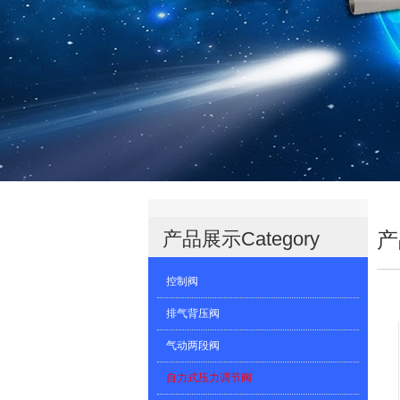
产品展示
Category
产
控制阀
排气背压阀
气动两段阀
自力式压力调节阀