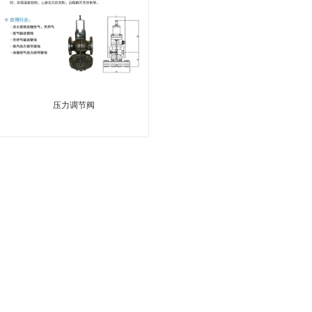
压力调节阀
1