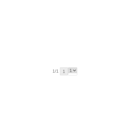
1/1
1