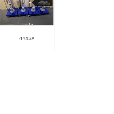
排气背压阀
1