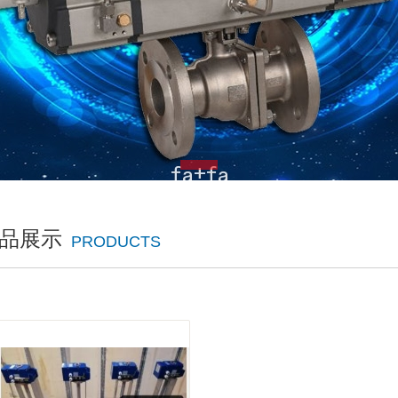
品展示
PRODUCTS