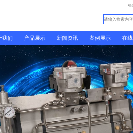
登
于我们
产品展示
新闻资讯
案例展示
在线