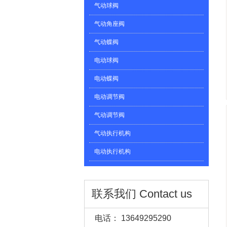
气动球阀
气动角座阀
气动蝶阀
电动球阀
电动蝶阀
电动调节阀
气动调节阀
气动执行机构
电动执行机构
联系我们
Contact us
电话：
13649295290