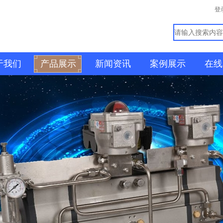
登
于我们
产品展示
新闻资讯
案例展示
在线