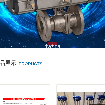
品展示
PRODUCTS