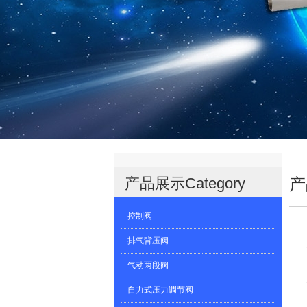
产品展示
Category
产
控制阀
排气背压阀
气动两段阀
自力式压力调节阀