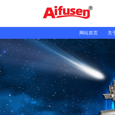
网站首页
关