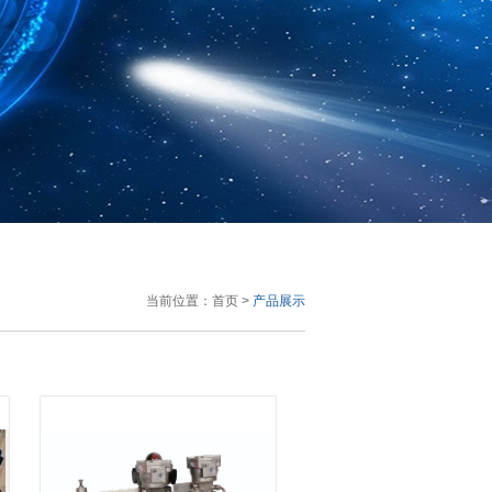
当前位置：
首页
>
产品展示